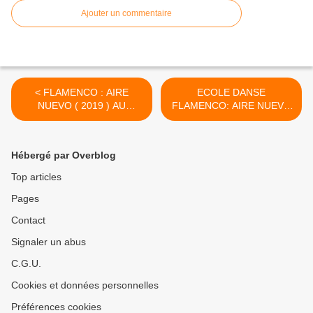
Ajouter un commentaire
< FLAMENCO : AIRE
ECOLE DANSE
NUEVO ( 2019 ) AU
FLAMENCO: AIRE NUEVO
THEATRE DE
2023 AU THEATRE DE
SAMBREVILLE N°1
SAMBREVILLE 2eme
(nouvelle version )
PARTIE >
Hébergé par Overblog
Top articles
Pages
Contact
Signaler un abus
C.G.U.
Cookies et données personnelles
Préférences cookies