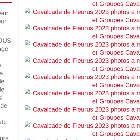
OUS
age
e
e
de
de
i
 de
etc
eurs