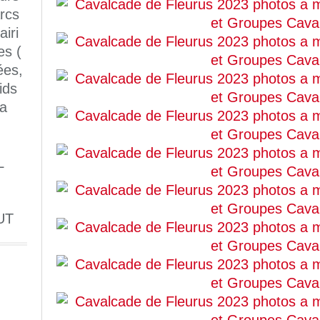
rcs
iri
es (
ées,
ids
 a
L
UT