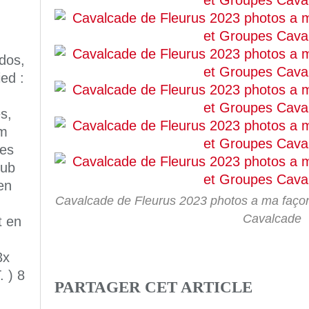
dos,
ed :
s,
km
les
lub
en
Cavalcade de Fleurus 2023 photos a ma façon
Cavalcade
t en
3x
. ) 8
PARTAGER CET ARTICLE