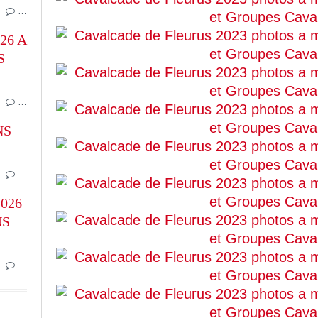
…
26 A
S
…
NS
…
026
NS
…