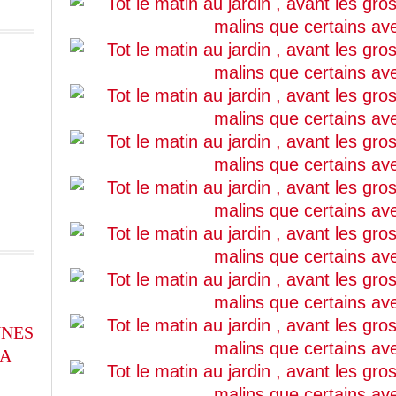
NNES
LA