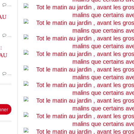
…
AU
…
:
 AU
…