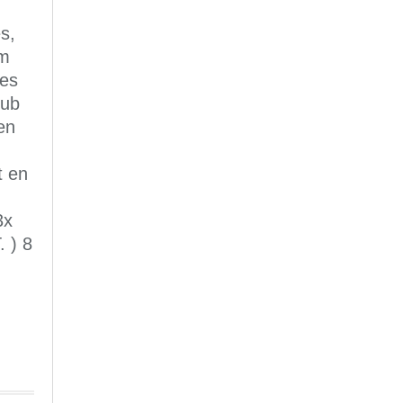
s,
km
les
lub
en
t en
3x
. ) 8