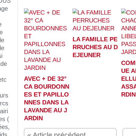
OUS
age
e
e
LA FAMILLE PE
de
RRUCHES AU D
de
EJEUNER
i
COM
 de
UE A
AVEC + DE 32°
ELLU
etc
CA BOURDONN
ASSA
ES ET PAPILLO
RDIN
eurs
NNES DANS LA
rcs
LAVANDE AU J
iri
ARDIN
es (
ées,
ids