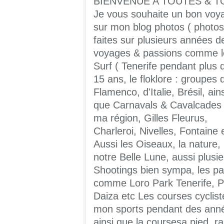
BIENVENUE A TOUTES & T
Je vous souhaite un bon voy
sur mon blog photos ( photos
faites sur plusieurs années d
voyages & passions comme l
Surf ( Tenerife pendant plus 
15 ans, le floklore : groupes 
Flamenco, d'Italie, Brésil, ains
que Carnavals & Cavalcades
ma région, Gilles Fleurus,
Charleroi, Nivelles, Fontaine 
Aussi les Oiseaux, la nature,
notre Belle Lune, aussi plusi
Shootings bien sympa, les pa
comme Loro Park Tenerife, Pa
Daiza etc Les courses cyclist
mon sports pendant des ann
ainsi que la coursesa pied, ra