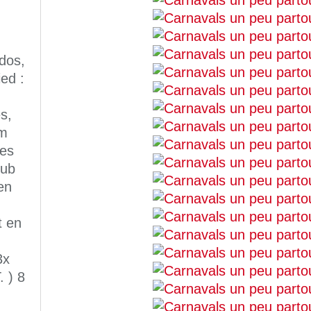
dos,
ed :
s,
km
les
lub
en
t en
3x
. ) 8