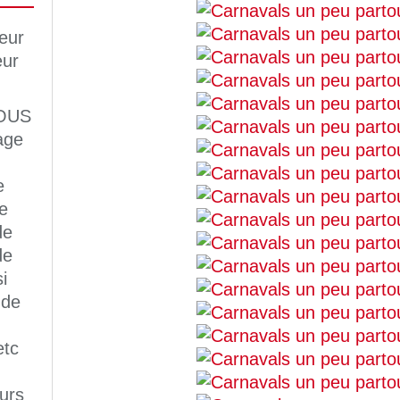
OUS
age
e
e
de
de
i
 de
etc
eurs