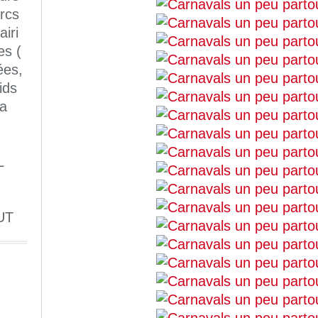
rcs
iri
es (
ées,
ids
 a
L
UT