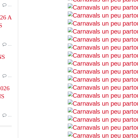
…
26 A
S
…
NS
…
026
NS
…