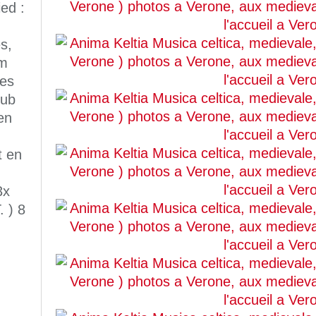
ed :
s,
km
les
lub
en
t en
3x
. ) 8