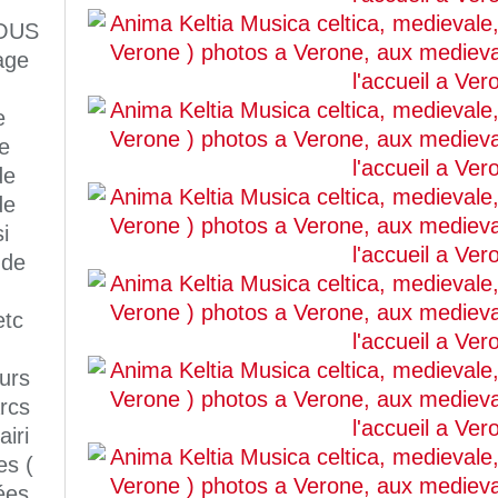
OUS
age
e
e
de
de
i
 de
etc
eurs
rcs
iri
es (
ées,