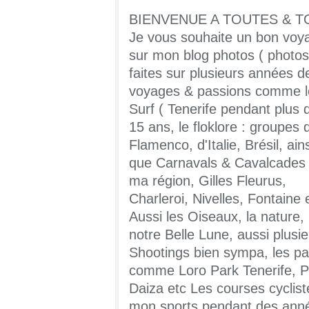
BIENVENUE A TOUTES & T
Je vous souhaite un bon voy
sur mon blog photos ( photos
faites sur plusieurs années d
voyages & passions comme l
Surf ( Tenerife pendant plus 
15 ans, le floklore : groupes 
Flamenco, d'Italie, Brésil, ains
que Carnavals & Cavalcades
ma région, Gilles Fleurus,
Charleroi, Nivelles, Fontaine 
Aussi les Oiseaux, la nature,
notre Belle Lune, aussi plusi
Shootings bien sympa, les pa
comme Loro Park Tenerife, Pa
Daiza etc Les courses cyclist
mon sports pendant des ann