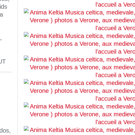
ids
 a
L
UT
dos,