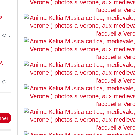
s
…
A
…