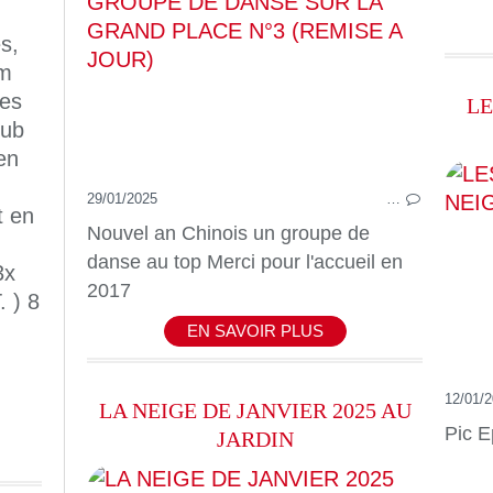
s,
km
les
LE
lub
en
29/01/2025
…
t en
Nouvel an Chinois un groupe de
danse au top Merci pour l'accueil en
3x
2017
. ) 8
EN SAVOIR PLUS
12/01/
LA NEIGE DE JANVIER 2025 AU
Pic E
JARDIN