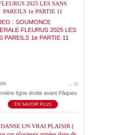
FLEURUS 2025 LES SANS
CARNAVALS-CAVALCADES
PAREILS 1e PARTIE 11
CARNAVALS-C
2025
…
rnière ligne droite avant Pâques
EN SAVOIR PLUS
 DANSE UN VRAI PLAISIR (
os sur plusieurs années dans de