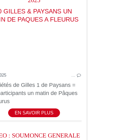
2025
CARNAVALS-CAVALCADES
CARNAVALS-C
2025
…
iétés de Gilles 1 de Paysans =
articipants un matin de Pâques
urus
EN SAVOIR PLUS
EO : SOUMONCE GENERALE