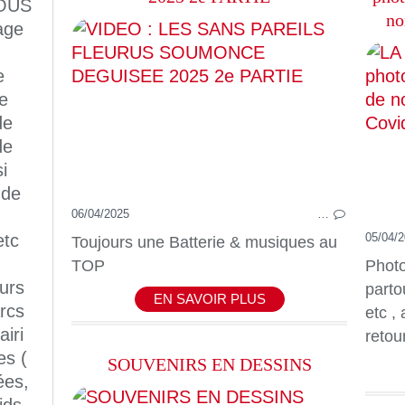
OUS
no
age
e
e
de
de
i
 de
06/04/2025
…
etc
05/04/
Toujours une Batterie & musiques au
TOP
Photo
eurs
parto
EN SAVOIR PLUS
rcs
etc ,
iri
retou
es (
SOUVENIRS EN DESSINS
ées,