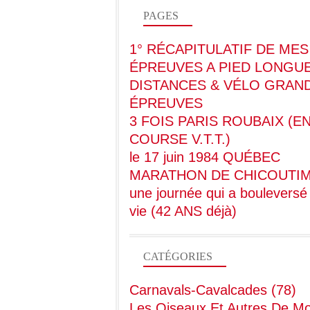
PAGES
1° RÉCAPITULATIF DE MES
ÉPREUVES A PIED LONGU
DISTANCES & VÉLO GRAN
ÉPREUVES
3 FOIS PARIS ROUBAIX (E
COURSE V.T.T.)
le 17 juin 1984 QUÉBEC
MARATHON DE CHICOUTIM
une journée qui a boulevers
vie (42 ANS déjà)
CATÉGORIES
Carnavals-Cavalcades
(78)
Les Oiseaux Et Autres De M