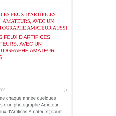
LES FEUX D'ARTIFICES
AMATEURS, AVEC UN
TOGRAPHE AMATEUR AUSSI
NOTRE BON V
2025
…
e chaque année quelques
s d'un photographe Amateur,
NOTRE BON VIEUX TEMPS
eux d'Artifices Amateurs( court