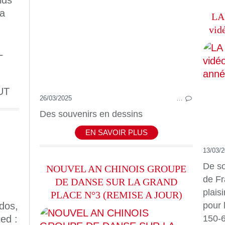
ids
 a
LA
vid
L
UT
26/03/2025
…
Des souvenirs en dessins
EN SAVOIR PLUS
13/03/
De so
NOUVEL AN CHINOIS GROUPE
de Fr
DE DANSE SUR LA GRAND
plaisi
PLACE N°3 (REMISE A JOUR)
pour 
dos,
150-6
ed :