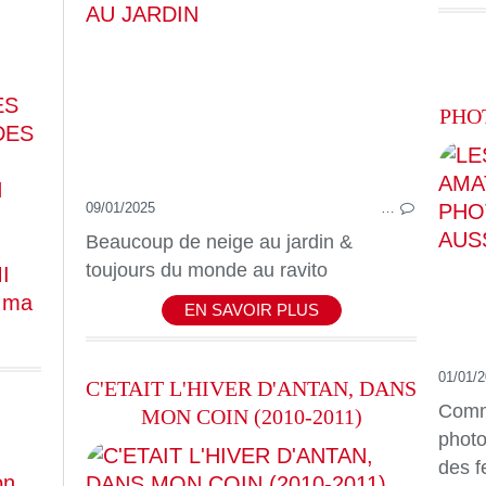
ES
PHO
DES
N
09/01/2025
…
Beaucoup de neige au jardin &
toujours du monde au ravito
I
é ma
EN SAVOIR PLUS
01/01/
C'ETAIT L'HIVER D'ANTAN, DANS
Comm
MON COIN (2010-2011)
photo
des f
on