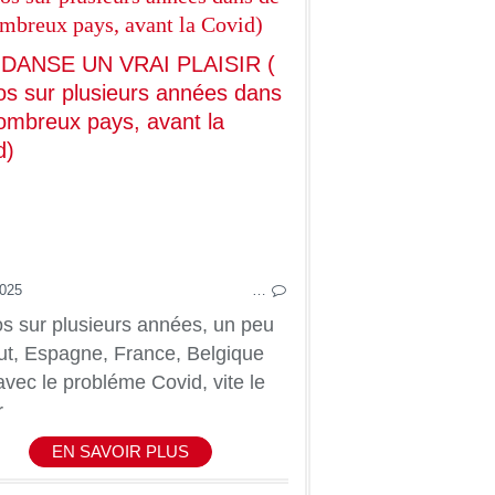
mbreux pays, avant la Covid)
CARNAVALS-CAVALCADES
DANSES & 
2025
…
s sur plusieurs années, un peu
ut, Espagne, France, Belgique
 avec le probléme Covid, vite le
r
EN SAVOIR PLUS